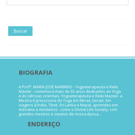
BIOGRAFIA
A Profª. MARIA JOSÉ MARINHO - Yogueterapeuta e Reiki
Master - comemora mais de 55 anos dedicados ao Yoga
e às ciências orientais. Yogueterapeuta e Reiki Master- a
Mestra é precursora do Yoga em Minas Gerais. Em
viagens à Índia, Tibet, Sri Lanka e Nepal, aprendeu em
Ashrams e mosteiros - como o Divine Life Society, com
grandes mestres e swamis de nossa época...
ENDEREÇO