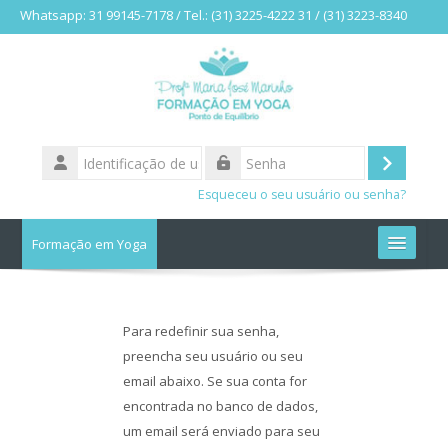
Whatsapp: ​31 99145-7178 / Tel.: (31) 3225-4222 31 / (31) 3223-8340
Ir para o conteúdo principal
Identificação
de
Acessar
Senha
usuário
Esqueceu o seu usuário ou senha?
Formação em Yoga
Início
Para redefinir sua senha,
CURSOS
preencha seu usuário ou seu
email abaixo. Se sua conta for
Buscar
cursos
encontrada no banco de dados,
um email será enviado para seu